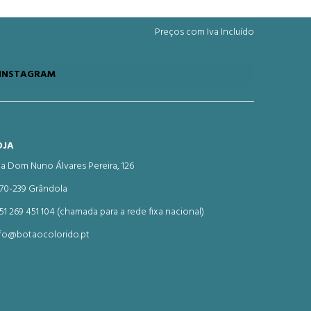
Preços com Iva Incluído
INSTAGRAM
OJA
a Dom Nuno Álvares Pereira, 126
70-239 Grândola
51 269 451 104 (chamada para a rede fixa nacional)
fo@botaocolorido.pt