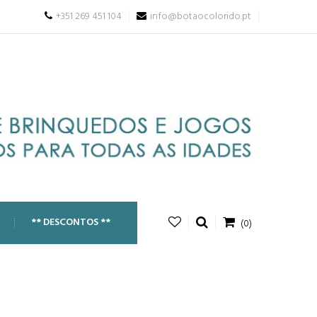
+351 269 451 104
info@botaocolorido.pt
** DESCONTOS **
(0)