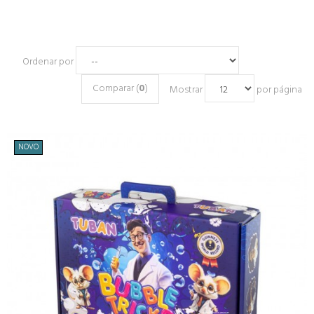
Ordenar por
Comparar (
0
)
Mostrar
por página
NOVO