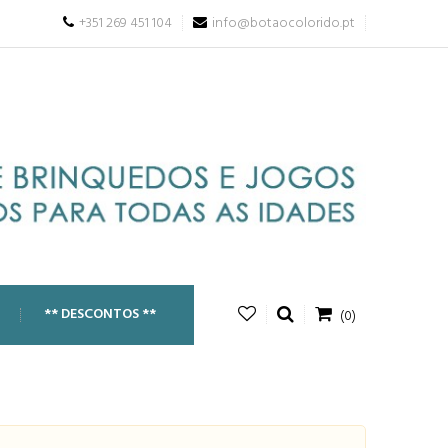
+351 269 451 104
info@botaocolorido.pt
** DESCONTOS **
(0)