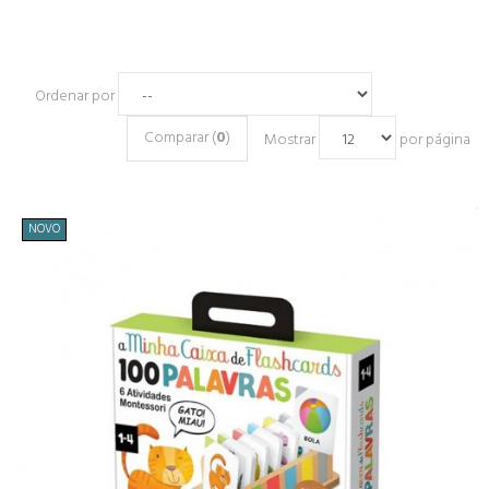
Ordenar por
Comparar (
0
)
Mostrar
por página
NOVO