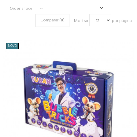
Ordenar por
Comparar (
0
)
Mostrar
por página
NOVO