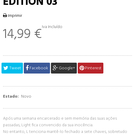
EDITION 03
Imprimir
Iva Incluído
14,99 €
Tweet
Facebook
Google+
Pinterest
Estado:
Novo
Após uma semana encarcerado e sem memória das suas ações
passadas, Light fica convencido da sua inocência.
No entanto, L tenciona mantê-lo fechado a sete chaves, sobretudo