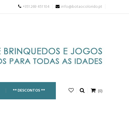
+351 269 451 104
info@botaocolorido.pt
** DESCONTOS **
(0)