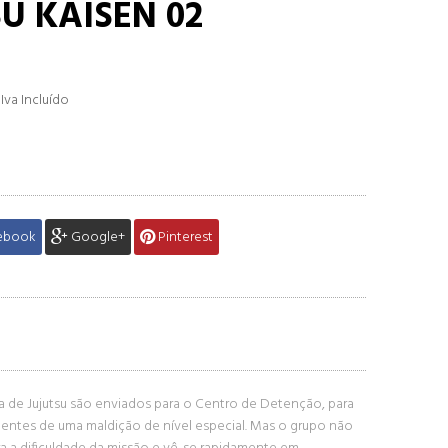
U KAISEN 02
Iva Incluído
€
ebook
Google+
Pinterest
a de Jujutsu são enviados para o Centro de Detenção, para
uentes de uma maldição de nível especial. Mas o grupo não