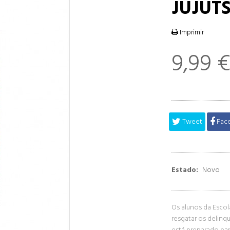
JUJUTS
Imprimir
9,99 
Tweet
Fac
Estado:
Novo
Os alunos da Escol
resgatar os delinq