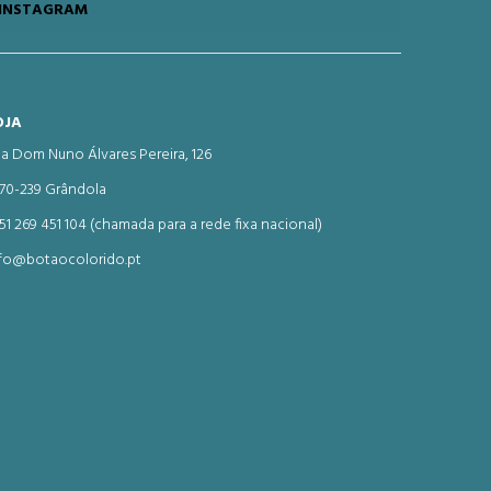
INSTAGRAM
OJA
a Dom Nuno Álvares Pereira, 126
70-239 Grândola
51 269 451 104 (chamada para a rede fixa nacional)
fo@botaocolorido.pt