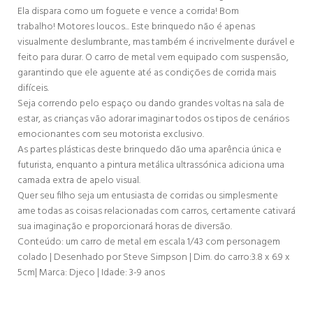
Ela dispara como um foguete e vence a corrida! Bom
trabalho! Motores loucos... Este brinquedo não é apenas
visualmente deslumbrante, mas também é incrivelmente durável e
feito para durar. O carro de metal vem equipado com suspensão,
garantindo que ele aguente até as condições de corrida mais
difíceis.
Seja correndo pelo espaço ou dando grandes voltas na sala de
estar, as crianças vão adorar imaginar todos os tipos de cenários
emocionantes com seu motorista exclusivo.
As partes plásticas deste brinquedo dão uma aparência única e
futurista, enquanto a pintura metálica ultrassónica adiciona uma
camada extra de apelo visual.
Quer seu filho seja um entusiasta de corridas ou simplesmente
ame todas as coisas relacionadas com carros, certamente cativará
sua imaginação e proporcionará horas de diversão.
Conteúdo: um carro de metal em escala 1/43 com personagem
colado | Desenhado por Steve Simpson | Dim. do carro:
3.8 x 6.9 x
5cm|
Marca: Djeco | Idade: 3-9 anos