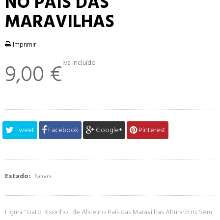
NO PAIS DAS
MARAVILHAS
Imprimir
Iva Incluído
9,00 €
Tweet
Facebook
Google+
Pinterest
Estado:
Novo
Figura "Gato Risonho" de Alice no País das Maravilhas Altura:7cm; Sem