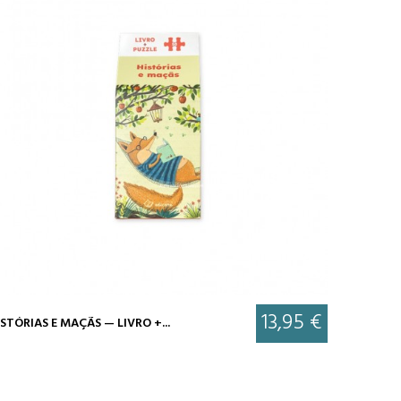
13,95 €
STÓRIAS E MAÇÃS — LIVRO +...