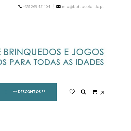
+351 269 451 104
info@botaocolorido.pt
** DESCONTOS **
(0)