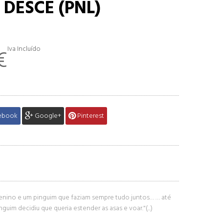
 DESCE (PNL)
Iva Incluído
€
ebook
Google+
Pinterest
enino e um pinguim que faziam sempre tudo juntos… … até
guim decidiu que queria estender as asas e voar."(...)