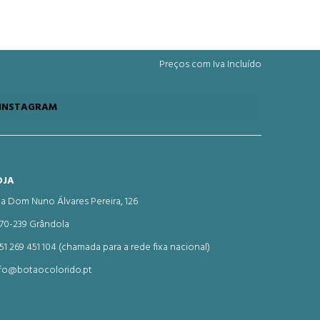
Preços com Iva Incluído
INSTAGRAM
OJA
a Dom Nuno Álvares Pereira, 126
70-239 Grândola
51 269 451 104 (chamada para a rede fixa nacional)
fo@botaocolorido.pt