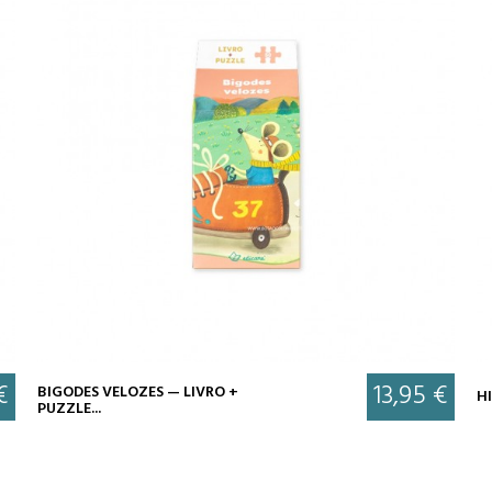
€
13,95 €
BIGODES VELOZES — LIVRO +
HI
PUZZLE...