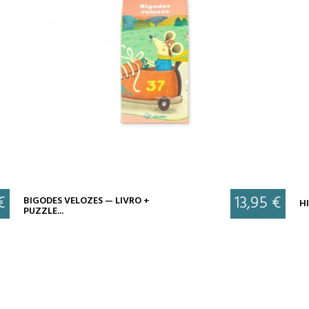
€
13,95 €
BIGODES VELOZES — LIVRO +
HI
PUZZLE...