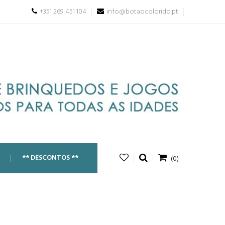
+351 269 451 104
info@botaocolorido.pt
** DESCONTOS **
(0)