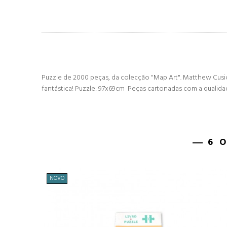
Puzzle de 2000 peças, da colecção "Map Art". Matthew Cus
fantástica! Puzzle:
97x69
cm Peças cartonadas com a qualid
6 
NOVO