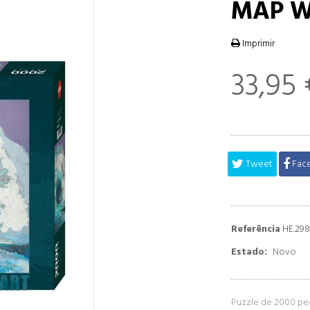
MAP W
Imprimir
33,95 
Tweet
Fac
Referência
HE.298
Estado:
Novo
Puzzle de 2000 pe