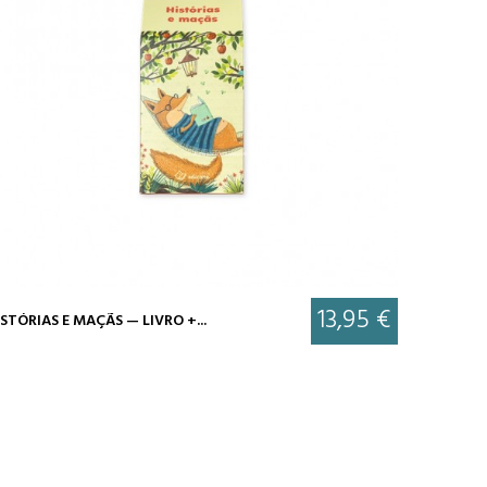
13,95 €
STÓRIAS E MAÇÃS — LIVRO +...