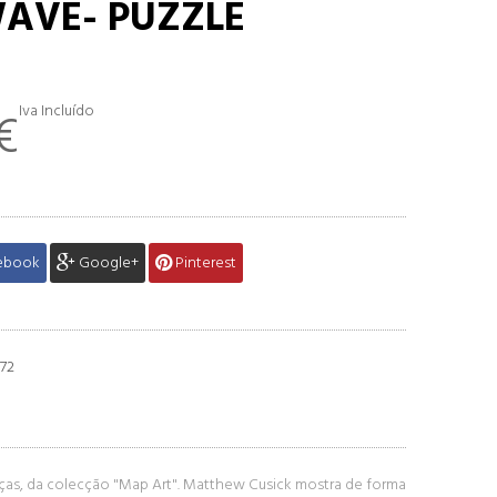
AVE- PUZZLE
Iva Incluído
€
ebook
Google+
Pinterest
72
ças, da colecção "Map Art". Matthew Cusick mostra de forma