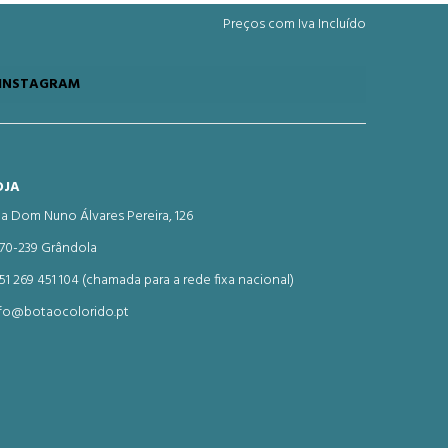
Preços com Iva Incluído
INSTAGRAM
OJA
a Dom Nuno Álvares Pereira, 126
70-239 Grândola
51 269 451 104 (chamada para a rede fixa nacional)
fo@botaocolorido.pt