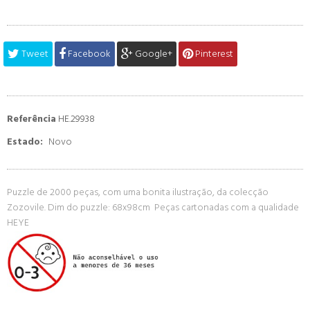
Tweet
Facebook
Google+
Pinterest
Referência
HE.29938
Estado:
Novo
Puzzle de 2000 peças, com uma bonita ilustração, da colecção
Zozovile. Dim do puzzle: 68x98cm Peças cartonadas com a qualidade
HEYE